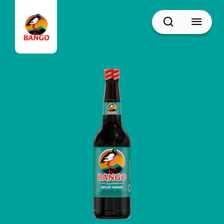
Cari
BACK
Resep Sate
Resep Semur
Resep Daging