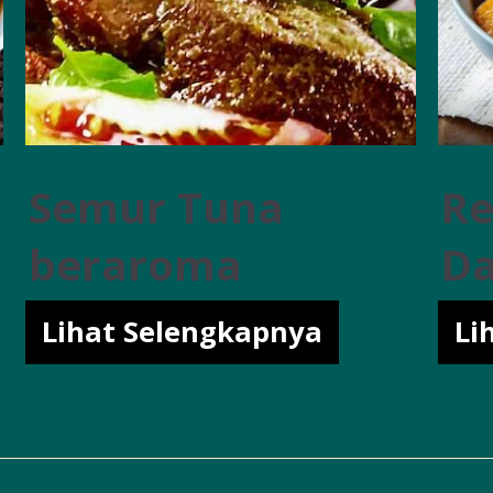
Semur Tuna
Re
beraroma
Da
M
Lihat Selengkapnya
Li
un
Ke