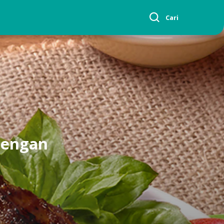
Cari
dengan