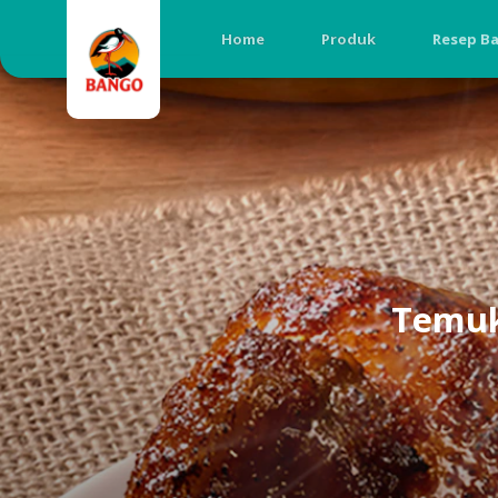
Home
Produk
Resep B
Temuk