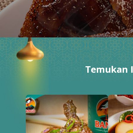
Temukan In