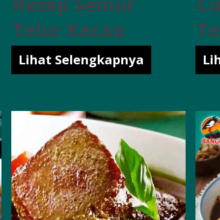
Resep Semur
Cu
Telur Kecap
Te
Manis
S
Lihat Selengkapnya
Li