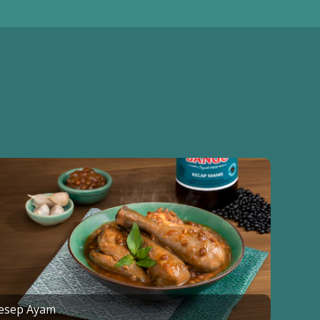
esep Ayam