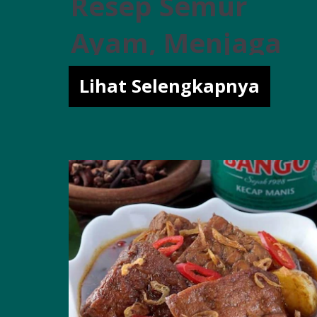
Resep Semur
Ayam, Menjaga
Keluarga Bahagia
Lihat Selengkapnya
Dengan
Kelezatannya