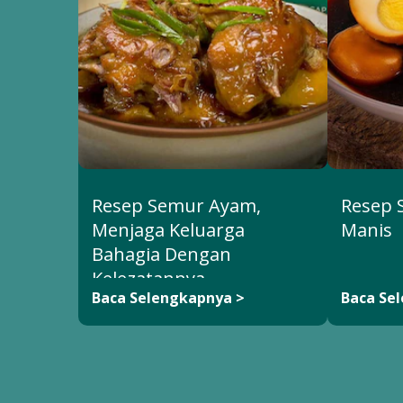
Resep Semur Ayam,
Resep 
Menjaga Keluarga
Manis
Bahagia Dengan
Kelezatannya
Baca Selengkapnya >
Baca Se