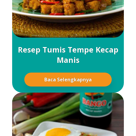
Resep Tumis Tempe Kecap
Manis
Baca Selengkapnya