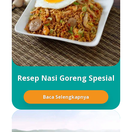
Resep Nasi Goreng Spesial
Baca Selengkapnya