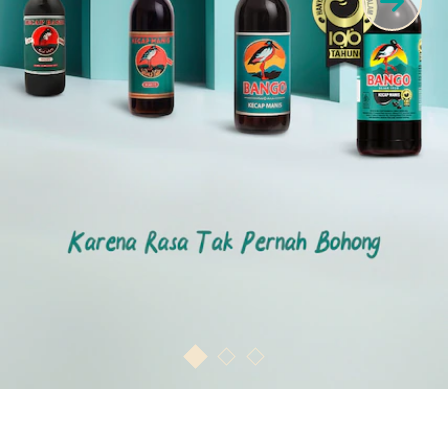
Resep Ayam
Resep Ikan
Resep Tempe/Tahu
Resep Sayuran
Semua Resep