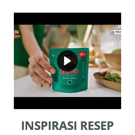
Play video Bango Warisan Kuliner
INSPIRASI RESEP