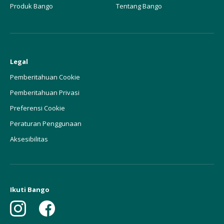
Produk Bango
Tentang Bango
Legal
Pemberitahuan Cookie
Pemberitahuan Privasi
Preferensi Cookie
Peraturan Penggunaan
Aksesibilitas
Ikuti Bango