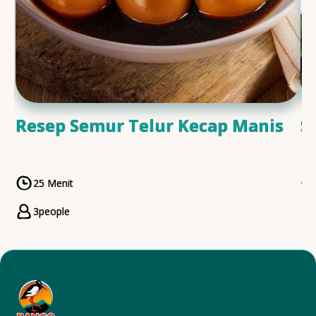
Resep Semur Telur Kecap Manis
S
25 Menit
CookingTime
3
people
Servings