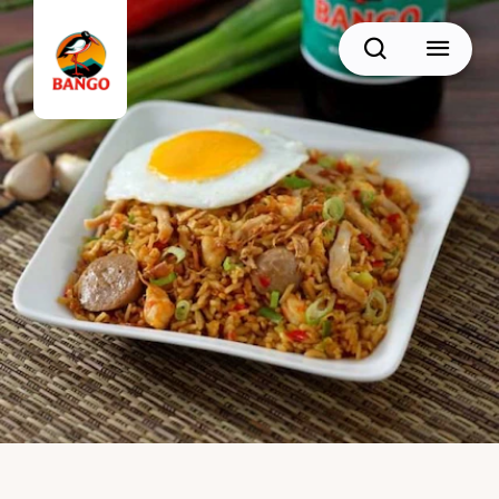
Cari
BACK
Resep Sate
Resep Semur
Resep Daging