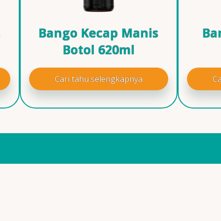
s
Bango Kecap Manis
Ba
Botol 620ml
Cari tahu selengkapnya
Ca