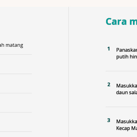
Cara 
gah matang
Panaska
putih hi
Masukkan
daun sal
Masukkan
Kecap Ma