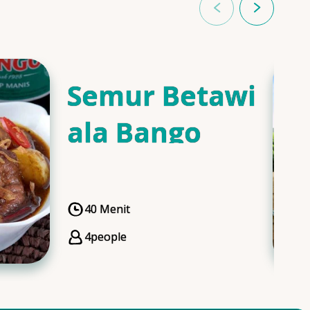
Semur Betawi
ala Bango
40 Menit
CookingTime
4
people
Servings