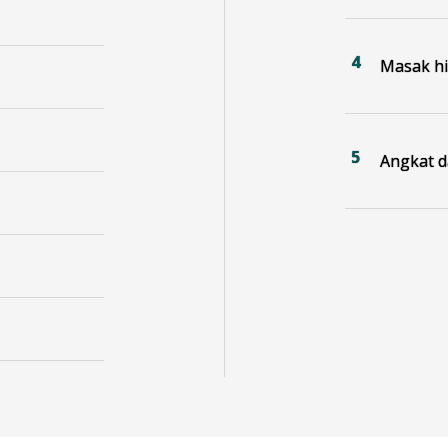
Masak h
Angkat d