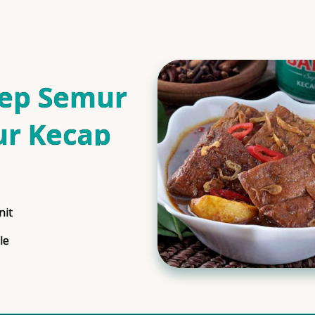
ep Semur
ur Kecap
is
nit
ngTime
le
ngs