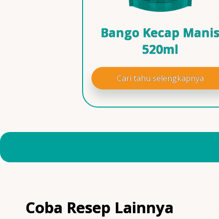
Bango Kecap Mani
520ml
Cari tahu selengkapnya
Coba Resep Lainnya