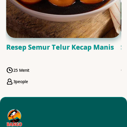
Resep Semur Telur Kecap Manis
S
25 Menit
CookingTime
3
people
Servings