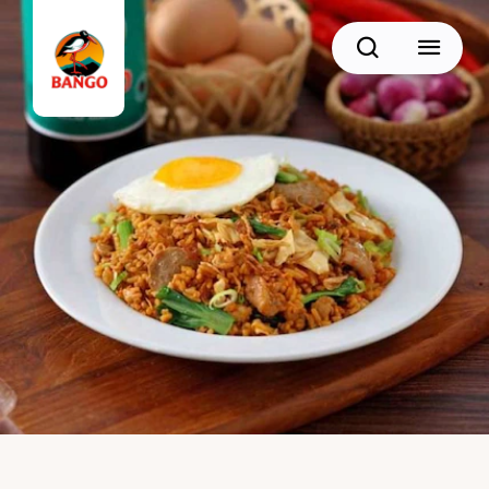
Cari
BACK
Resep Sate
Resep Semur
Resep Daging