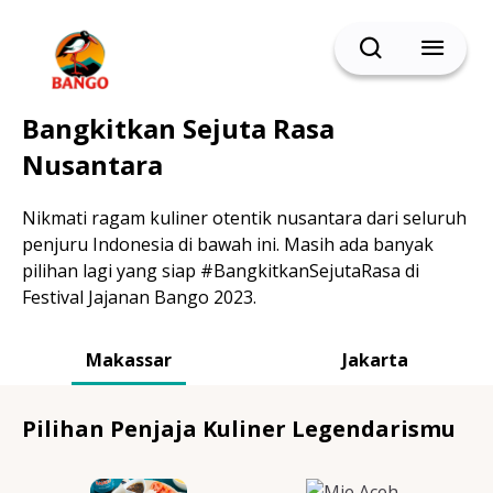
Cari
BACK
Bangkitkan Sejuta Rasa
Resep Sate
Nusantara
Nikmati ragam kuliner otentik nusantara dari seluruh
penjuru Indonesia di bawah ini. Masih ada banyak
Resep Semur
pilihan lagi yang siap #BangkitkanSejutaRasa di
Festival Jajanan Bango 2023.
Makassar
Jakarta
Resep Daging
Pilihan Penjaja Kuliner Legendarismu