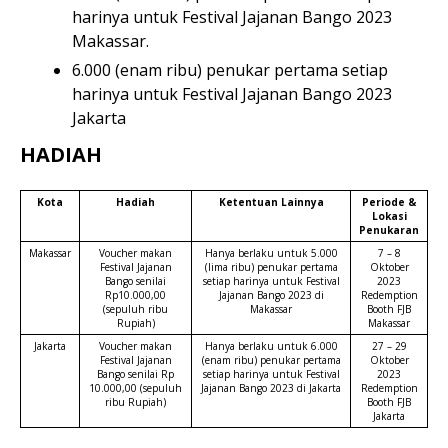
harinya untuk Festival Jajanan Bango 2023
Makassar.
6.000 (enam ribu) penukar pertama setiap
harinya untuk Festival Jajanan Bango 2023
Jakarta
HADIAH
Kota
Hadiah
Ketentuan Lainnya
Periode &
Lokasi
Penukaran
Makassar
Voucher makan
Hanya berlaku untuk 5.000
7 – 8
Festival Jajanan
(lima ribu) penukar pertama
Oktober
Bango senilai
setiap harinya untuk Festival
2023
Rp10.000,00
Jajanan Bango 2023 di
Redemption
(sepuluh ribu
Makassar
Booth FJB
Rupiah)
Makassar
Jakarta
Voucher makan
Hanya berlaku untuk 6.000
27 – 29
Festival Jajanan
(enam ribu) penukar pertama
Oktober
Bango senilai Rp
setiap harinya untuk Festival
2023
10.000,00 (sepuluh
Jajanan Bango 2023 di Jakarta
Redemption
ribu Rupiah)
Booth FJB
Jakarta