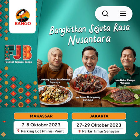
Cari
BACK
Resep Sate
Resep Semur
Resep Daging