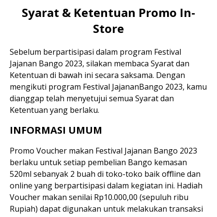
Resep Ayam
Syarat & Ketentuan Promo In-
Store
Resep Ikan
Sebelum berpartisipasi dalam program Festival
Jajanan Bango 2023, silakan membaca Syarat dan
Ketentuan di bawah ini secara saksama. Dengan
mengikuti program Festival JajananBango 2023, kamu
dianggap telah menyetujui semua Syarat dan
Resep Tempe/Tahu
Ketentuan yang berlaku.
INFORMASI UMUM
Promo Voucher makan Festival Jajanan Bango 2023
Resep Sayuran
berlaku untuk setiap pembelian Bango kemasan
520ml sebanyak 2 buah di toko-toko baik oﬄine dan
online yang berpartisipasi dalam kegiatan ini. Hadiah
Voucher makan senilai Rp10.000,00 (sepuluh ribu
Semua Resep
Rupiah) dapat digunakan untuk melakukan transaksi