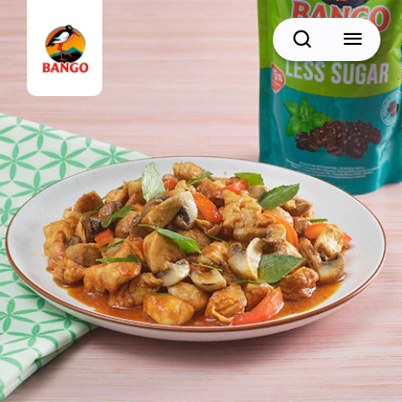
Cari
BACK
Resep Sate
Resep Semur
Resep Daging