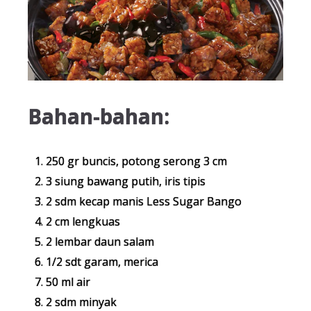
Bahan-bahan:
250 gr buncis, potong serong 3 cm
3 siung bawang putih, iris tipis
2 sdm kecap manis Less Sugar Bango
2 cm lengkuas
2 lembar daun salam
1/2 sdt garam, merica
50 ml air
2 sdm minyak