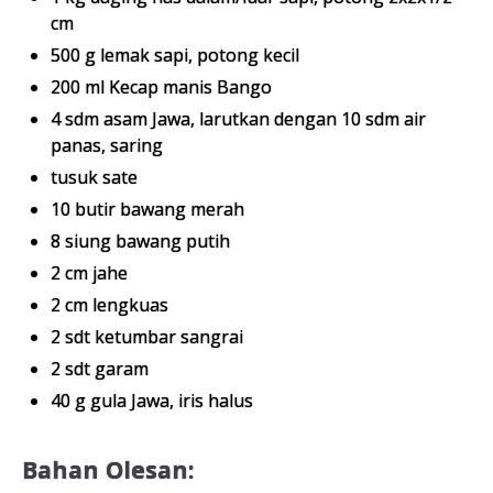
cm
500 g lemak sapi, potong kecil
200 ml Kecap manis Bango
4 sdm asam Jawa, larutkan dengan 10 sdm air
panas, saring
tusuk sate
10 butir bawang merah
8 siung bawang putih
2 cm jahe
2 cm lengkuas
2 sdt ketumbar sangrai
2 sdt garam
40 g gula Jawa, iris halus
Bahan Olesan: