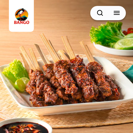
Cari
BACK
Resep Sate
Resep Semur
Resep Daging