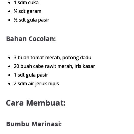
1 sdm cuka
¼ sdt garam
½ sdt gula pasir
Bahan Cocolan:
3 buah tomat merah, potong dadu
20 buah cabe rawit merah, iris kasar
1 sdt gula pasir
2 sdm air jeruk nipis
Cara Membuat:
Bumbu Marinasi: