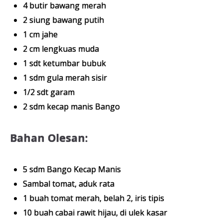
4 butir bawang merah
2 siung bawang putih
1 cm jahe
2 cm lengkuas muda
1 sdt ketumbar bubuk
1 sdm gula merah sisir
1/2 sdt garam
2 sdm kecap manis Bango
Bahan Olesan:
5 sdm Bango Kecap Manis
Sambal tomat, aduk rata
1 buah tomat merah, belah 2, iris tipis
10 buah cabai rawit hijau, di ulek kasar