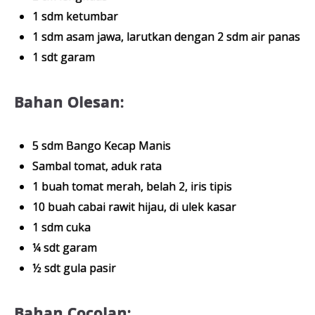
1 sdm ketumbar
1 sdm asam jawa, larutkan dengan 2 sdm air panas
1 sdt garam
Bahan Olesan:
5 sdm Bango Kecap Manis
Sambal tomat, aduk rata
1 buah tomat merah, belah 2, iris tipis
10 buah cabai rawit hijau, di ulek kasar
1 sdm cuka
¼ sdt garam
½ sdt gula pasir
Bahan Cocolan: