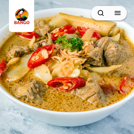
Cari
BACK
Resep Sate
Resep Semur
Resep Daging