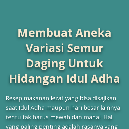
Resep Ayam
Membuat Aneka
Resep Ikan
Variasi Semur
Daging Untuk
Resep Tempe/Tahu
Hidangan Idul Adha
Resep Sayuran
Resep makanan lezat yang bisa disajikan
saat Idul Adha maupun hari besar lainnya
tentu tak harus mewah dan mahal. Hal
Semua Resep
yang paling penting adalah rasanya yang