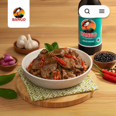
Cari
BACK
Resep Sate
Resep Semur
Resep Daging