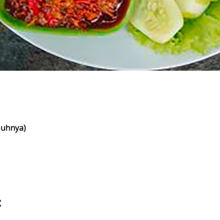
buhnya)
: