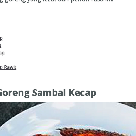
ap
p
ap
p Rawit
Goreng Sambal Kecap