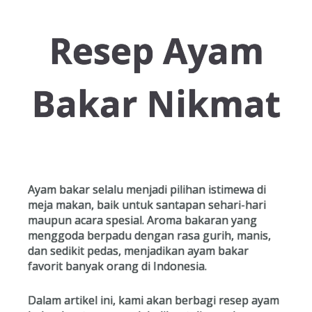
Resep Ayam
Resep Ayam
Resep Ikan
Bakar Nikmat
Resep Tempe/Tahu
Ayam bakar selalu menjadi pilihan istimewa di
meja makan, baik untuk santapan sehari-hari
Resep Sayuran
maupun acara spesial. Aroma bakaran yang
menggoda berpadu dengan rasa gurih, manis,
dan sedikit pedas, menjadikan ayam bakar
favorit banyak orang di Indonesia.
Semua Resep
Dalam artikel ini, kami akan berbagi resep ayam