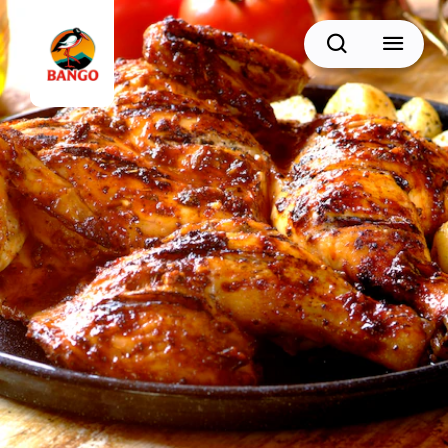
Cari
BACK
Resep Sate
Resep Semur
Resep Daging