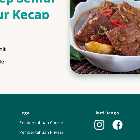
ur Kecap
is
nit
ngTime
le
ngs
Legal
Ikuti Bango
Pemberitahuan Cookie
Pemberitahuan Privasi