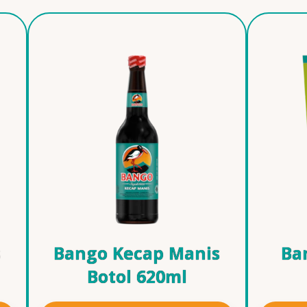
s
Bango Kecap Manis
Ba
Botol 620ml