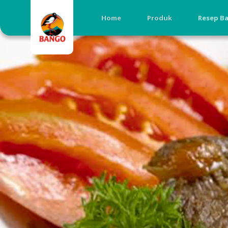
Home
Produk
Resep B