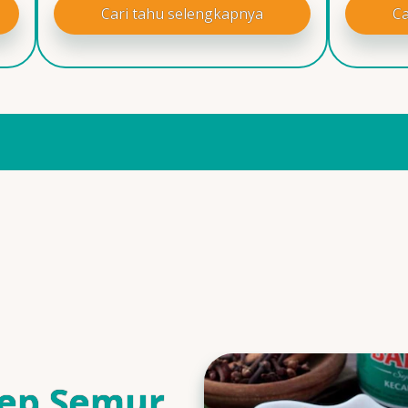
Cari tahu selengkapnya
Ca
ep Semur