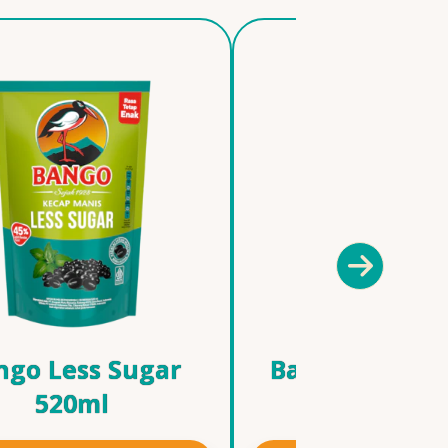
ngo Less Sugar
Bango Kecap 
520ml
Pedas 210