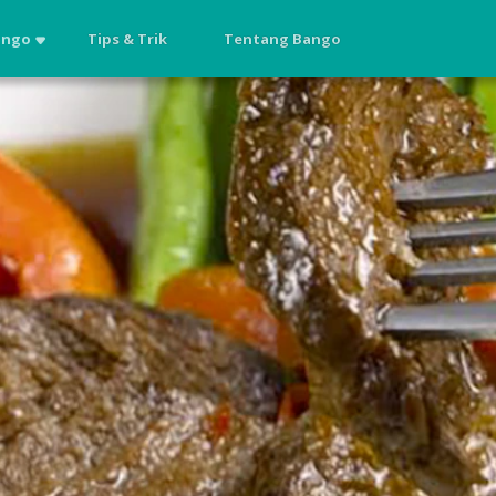
ango
Tips & Trik
Tentang Bango