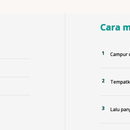
Cara 
Campur d
Tempatka
Lalu pan