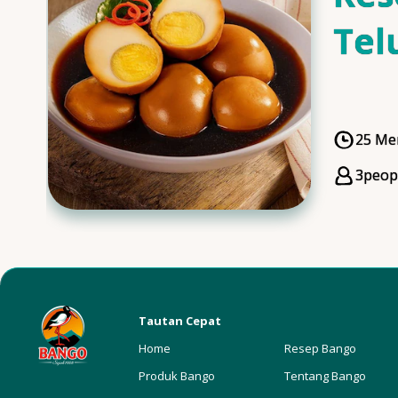
Tel
Man
25 Me
Cooki
3
peop
Servi
Tautan Cepat
Home
Resep Bango
Produk Bango
Tentang Bango