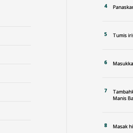
Panaskan
Tumis ir
Masukkan
Tambahka
Manis B
Masak hi