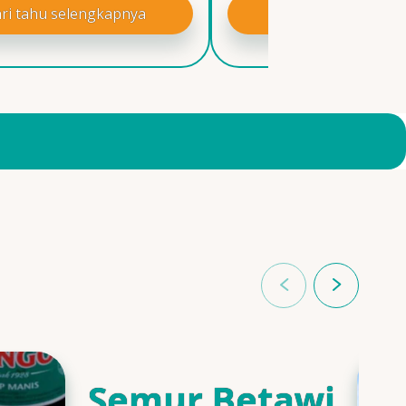
ri tahu selengkapnya
Cari tahu selengk
Semur Betawi