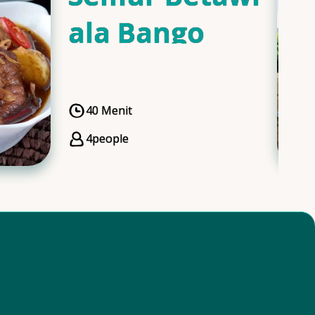
ala Bango
40 Menit
CookingTime
4
people
Servings