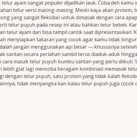
, telur ayam sangat populer dijadikan lauk. Coba deh kamu 
ahan telur versi masing-masing. Meski kaya akan protein, t
osong yang sangat fleksibel untuk dimasak dengan cara apa
erti telur puyuh pada resep ini atau bahkan telur bebek. K
telur ayam dan bisa tampil cantik saat dipresentasikan. K
dah menyiapkan takaran yang cocok agar kamu tidak bingung
dalah jangan menggunakan api besar — khususnya setelah s
santan secara perlahan sambil terus diaduk-aduk hingga m
 cara masak telur puyuh bumbu santan yang perlu diikuti.
lebih giat lagi mencoba beragam kombinasi memasak telur 
i dengan telur puyuh, satu protein yang tidak kalah fleksib
innya, tidak menyangka kan kalau telur puyuh juga cocok