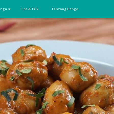
ango
Tips & Trik
Tentang Bango