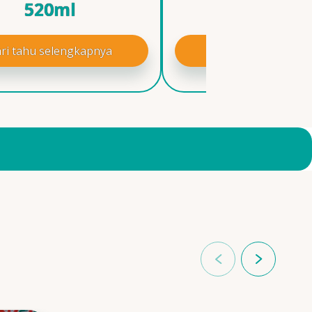
520ml
Pedas 210
ri tahu selengkapnya
Cari tahu selengk