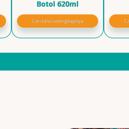
Botol 620ml
Cari tahu selengkapnya
Ca