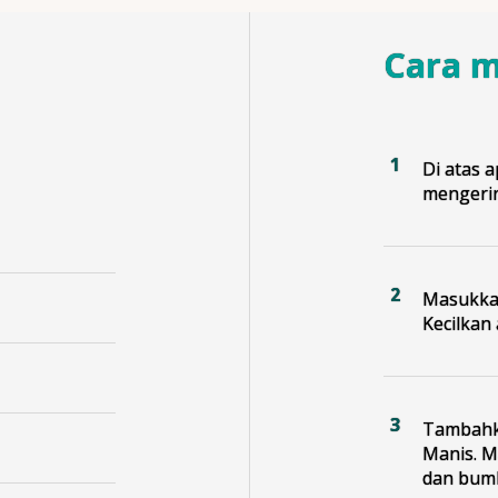
Cara 
Di atas 
mengerin
Masukkan
Kecilkan
Tambahka
Manis. M
dan bumb