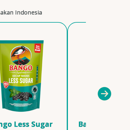
akan Indonesia
ngo Less Sugar
Bango Kecap 