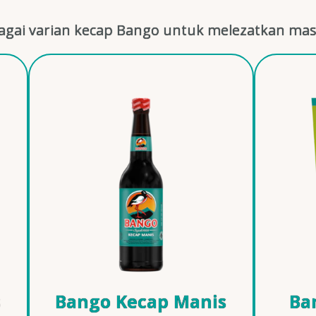
gai varian kecap Bango untuk melezatkan mas
s
Bango Kecap Manis
Ba