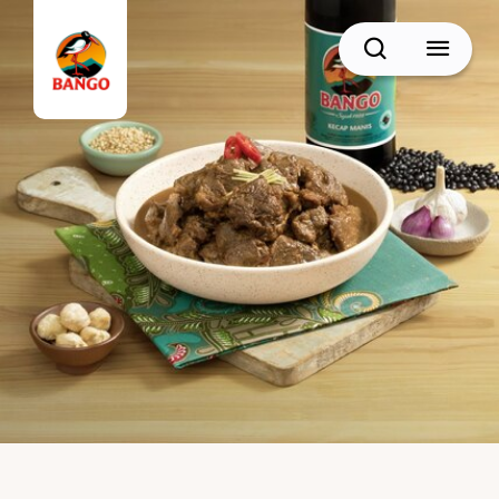
Cari
BACK
Resep Sate
Resep Semur
Resep Daging