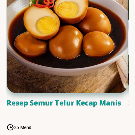
Resep Semur Telur Kecap Manis
S
25 Menit
CookingTime