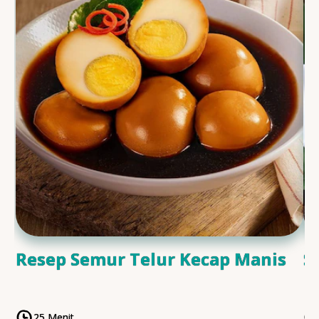
Resep Semur Telur Kecap Manis
S
25 Menit