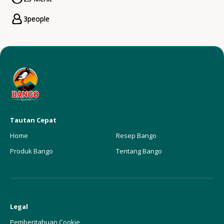
CookingTime
3
people
Servings
Tautan Cepat
Home
Resep Bango
Produk Bango
Tentang Bango
Legal
Pemberitahuan Cookie