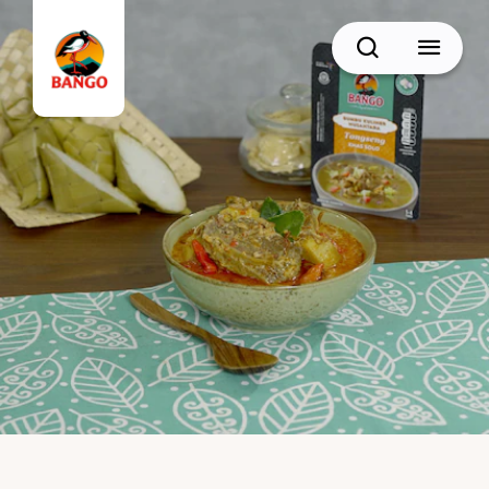
Cari
BACK
Resep Sate
Resep Semur
Resep Daging