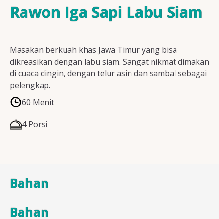
Resep Ayam
Rawon Iga Sapi Labu Siam
Masakan berkuah khas Jawa Timur yang bisa
Resep Ikan
dikreasikan dengan labu siam. Sangat nikmat dimakan
di cuaca dingin, dengan telur asin dan sambal sebagai
pelengkap.
60 Menit
Resep Tempe/Tahu
4 Porsi
Resep Sayuran
Bahan
Semua Resep
Bahan