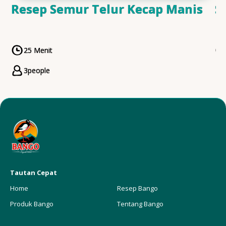
Resep Semur Telur Kecap Manis
S
25 Menit
CookingTime
3
people
Servings
Tautan Cepat
Home
Resep Bango
Produk Bango
Tentang Bango