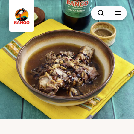
Cari
BACK
Resep Sate
Resep Semur
Resep Daging