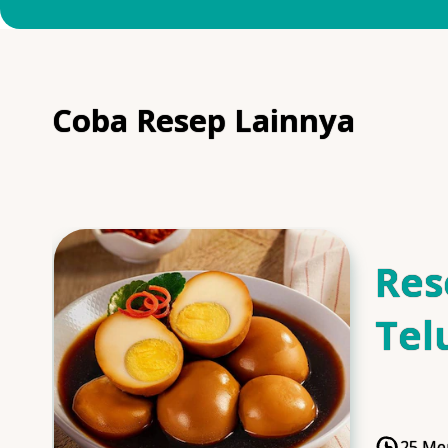
Coba Resep Lainnya
Res
Tel
Man
25 Me