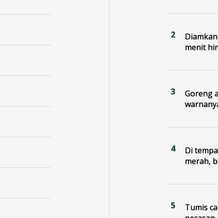
Diamkan 
menit hi
Goreng a
warnany
Di tempa
merah, b
Tumis ca
perasan 