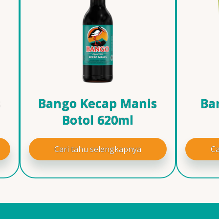
s
Bango Kecap Manis
Ba
Botol 620ml
Cari tahu selengkapnya
Ca