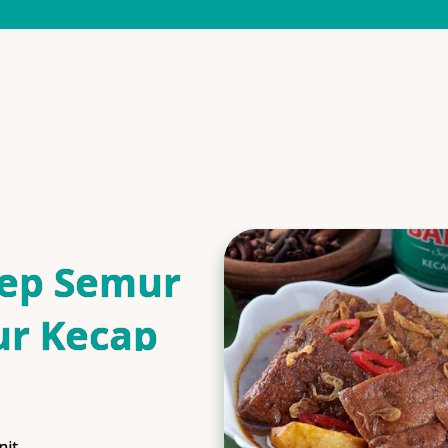
ep Semur
ur Kecap
is
nit