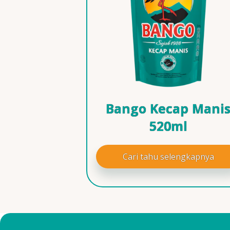
Bango Kecap Mani
520ml
Cari tahu selengkapnya