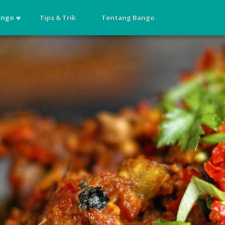
ango
Tips & Trik
Tentang Bango