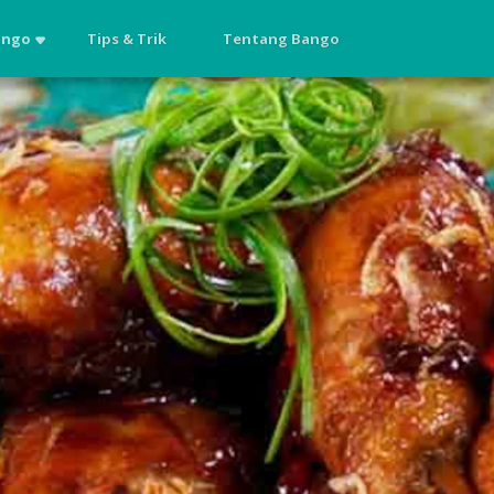
ango
Tips & Trik
Tentang Bango