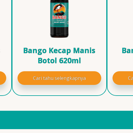
s
Bango Kecap Manis
Ba
Botol 620ml
Cari tahu selengkapnya
Ca