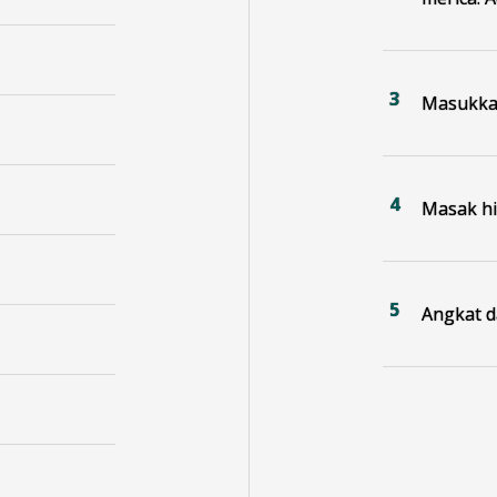
Masukkan
Masak h
Angkat d