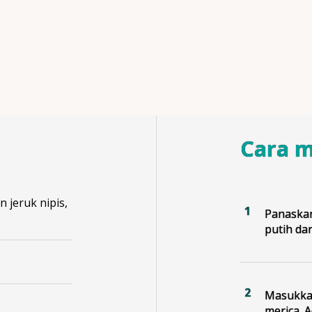
Cara 
 jeruk nipis,
Panaska
putih da
Masukkan
merica. A