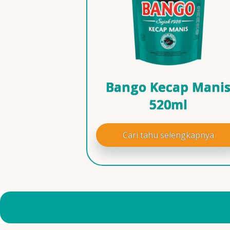
Bango Kecap Mani
520ml
Cari tahu selengkapnya