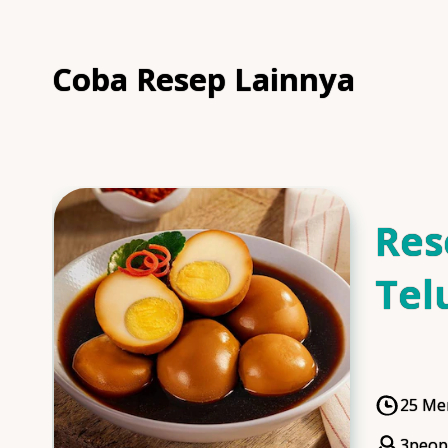
Coba Resep Lainnya
Res
Tel
Man
25 Me
Cooki
3
peop