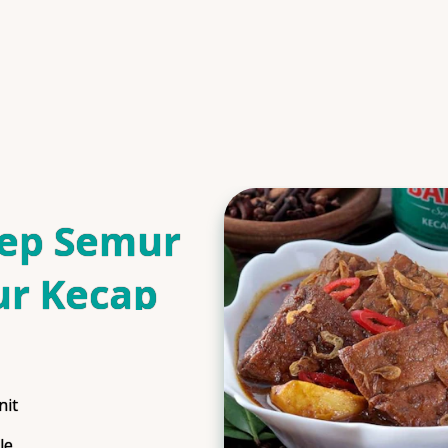
ep Semur
ur Kecap
is
nit
ngTime
le