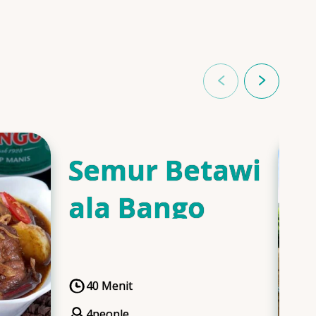
Semur Betawi
ala Bango
40 Menit
CookingTime
4
people