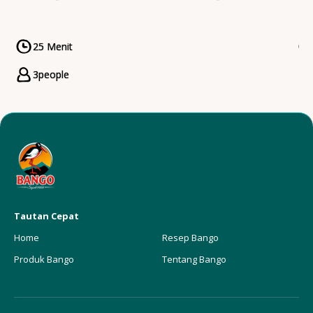
25 Menit
CookingTime
3
people
Servings
Tautan Cepat
Home
Resep Bango
Produk Bango
Tentang Bango