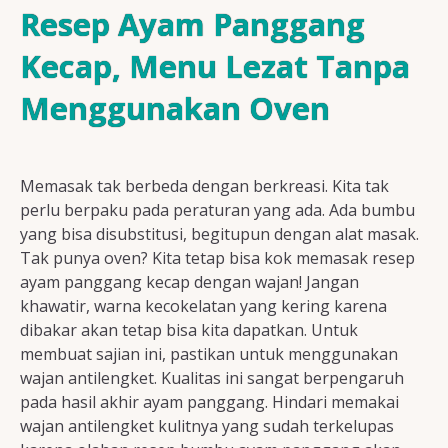
Resep Ayam
Resep Ayam Panggang
Kecap, Menu Lezat Tanpa
Menggunakan Oven
Resep Ikan
Memasak tak berbeda dengan berkreasi. Kita tak
Resep Tempe/Tahu
perlu berpaku pada peraturan yang ada. Ada bumbu
yang bisa disubstitusi, begitupun dengan alat masak.
Tak punya oven? Kita tetap bisa kok memasak resep
ayam panggang kecap dengan wajan! Jangan
khawatir, warna kecokelatan yang kering karena
Resep Sayuran
dibakar akan tetap bisa kita dapatkan. Untuk
membuat sajian ini, pastikan untuk menggunakan
wajan antilengket. Kualitas ini sangat berpengaruh
pada hasil akhir ayam panggang. Hindari memakai
Semua Resep
wajan antilengket kulitnya yang sudah terkelupas