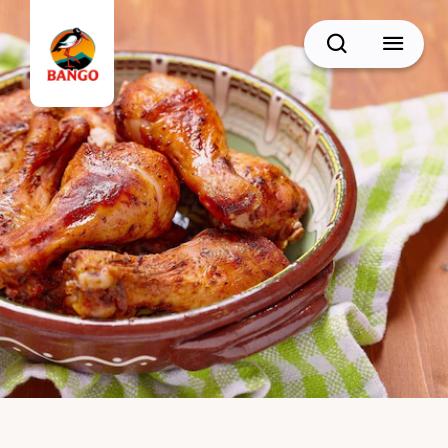
Cari
BACK
Resep Sate
Resep Semur
Resep Daging