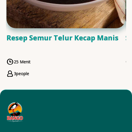
Resep Semur Telur Kecap Manis
S
25 Menit
CookingTime
3
people
Servings