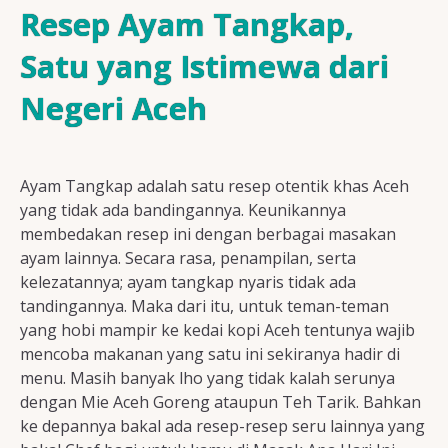
Resep Ayam
Resep Ayam Tangkap,
Satu yang Istimewa dari
Negeri Aceh
Resep Ikan
Ayam Tangkap adalah satu resep otentik khas Aceh
Resep Tempe/Tahu
yang tidak ada bandingannya. Keunikannya
membedakan resep ini dengan berbagai masakan
ayam lainnya. Secara rasa, penampilan, serta
kelezatannya; ayam tangkap nyaris tidak ada
tandingannya. Maka dari itu, untuk teman-teman
Resep Sayuran
yang hobi mampir ke kedai kopi Aceh tentunya wajib
mencoba makanan yang satu ini sekiranya hadir di
menu. Masih banyak lho yang tidak kalah serunya
dengan Mie Aceh Goreng ataupun Teh Tarik. Bahkan
Semua Resep
ke depannya bakal ada resep-resep seru lainnya yang