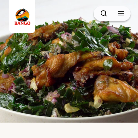
Cari
BACK
Resep Sate
Resep Semur
Resep Daging