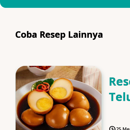
Coba Resep Lainnya
Res
Tel
Man
25 Me