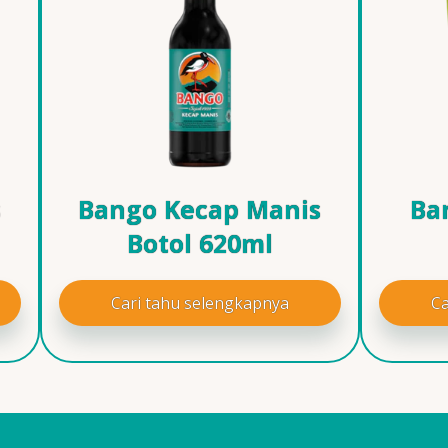
s
Bango Kecap Manis
Ba
Botol 620ml
Cari tahu selengkapnya
Ca