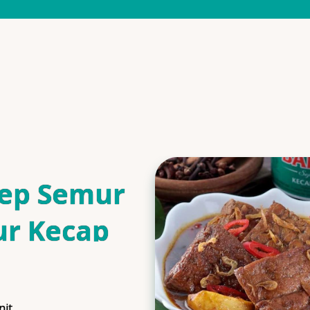
ep Semur
ur Kecap
is
nit