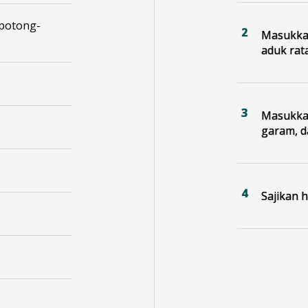
 potong-
Masukkan
aduk rat
Masukkan
garam, d
Sajikan 