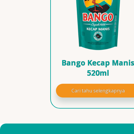
Bango Kecap Mani
520ml
Cari tahu selengkapnya