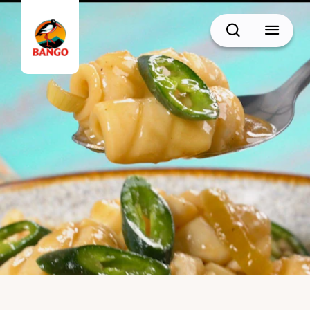
Cari
BACK
Resep Sate
Resep Semur
Resep Daging