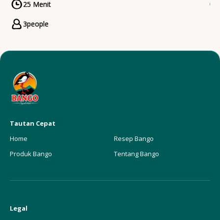
25 Menit
CookingTime
3
people
Servings
Tautan Cepat
Home
Resep Bango
Produk Bango
Tentang Bango
Legal