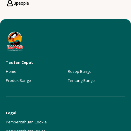
3
people
Servings
Tautan Cepat
Home
Resep Bango
Produk Bango
Tentang Bango
Legal
Pemberitahuan Cookie
Pemberitahuan Privasi