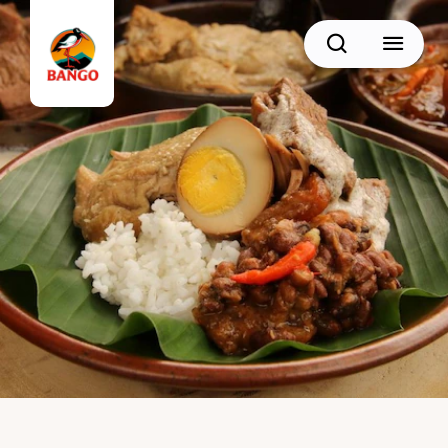
Cari
BACK
Resep Sate
Resep Semur
Resep Daging