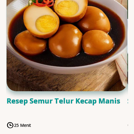
Resep Semur Telur Kecap Manis
S
25 Menit
CookingTime