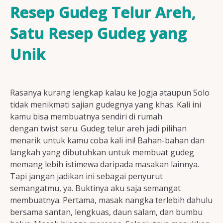
Resep Ayam
Resep Gudeg Telur Areh,
Satu Resep Gudeg yang
Unik
Resep Ikan
Rasanya kurang lengkap kalau ke Jogja ataupun Solo
Resep Tempe/Tahu
tidak menikmati sajian gudegnya yang khas. Kali ini
kamu bisa membuatnya sendiri di rumah
dengan twist seru. Gudeg telur areh jadi pilihan
menarik untuk kamu coba kali ini! Bahan-bahan dan
langkah yang dibutuhkan untuk membuat gudeg
Resep Sayuran
memang lebih istimewa daripada masakan lainnya.
Tapi jangan jadikan ini sebagai penyurut
semangatmu, ya. Buktinya aku saja semangat
membuatnya. Pertama, masak nangka terlebih dahulu
Semua Resep
bersama santan, lengkuas, daun salam, dan bumbu