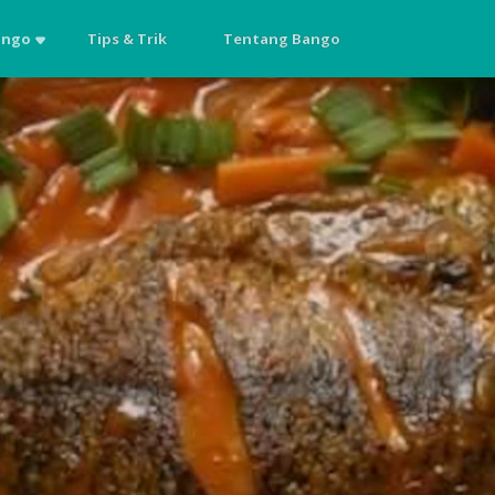
ango
Tips & Trik
Tentang Bango