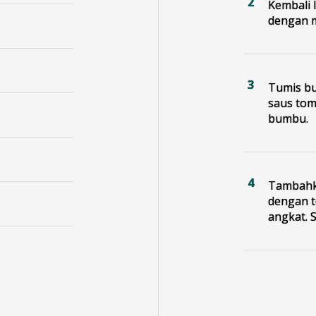
Kembali 
dengan m
Tumis b
saus tom
bumbu.
Tambahka
dengan t
angkat. 