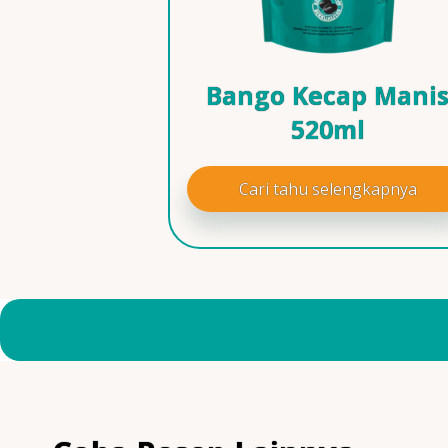
Bango Kecap Mani
520ml
Cari tahu selengkapnya