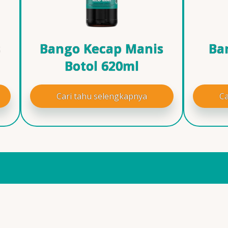
s
Bango Kecap Manis
Ba
Botol 620ml
Cari tahu selengkapnya
Ca