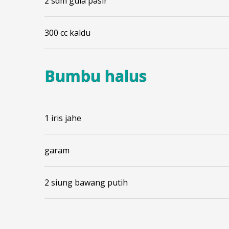
2 sdm gula pasir
300 cc kaldu
Bumbu halus
1 iris jahe
garam
2 siung bawang putih