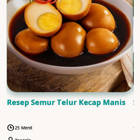
Resep Semur Telur Kecap Manis
S
25 Menit
CookingTime