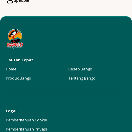
3
people
Servings
Tautan Cepat
Home
Resep Bango
Produk Bango
Tentang Bango
Legal
Pemberitahuan Cookie
Pemberitahuan Privasi