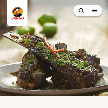
Cari
BACK
Resep Sate
Resep Semur
Resep Daging