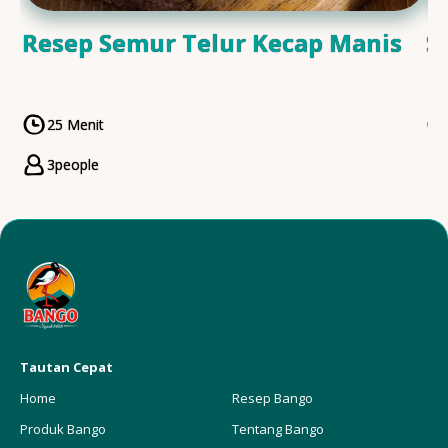
Resep Semur Telur Kecap Manis
S
25 Menit
CookingTime
3
people
Servings
Tautan Cepat
Home
Resep Bango
Produk Bango
Tentang Bango