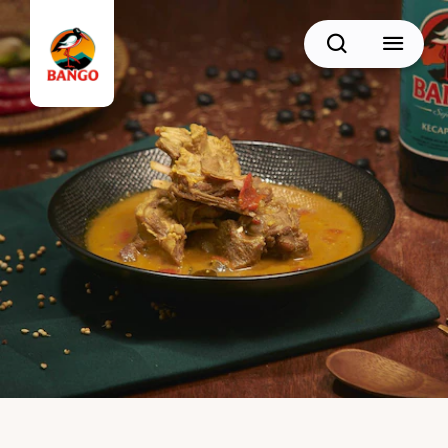
Cari
BACK
Resep Sate
Resep Semur
Resep Daging