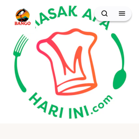
Cari
BACK
Resep Sate
Resep Semur
Resep Daging