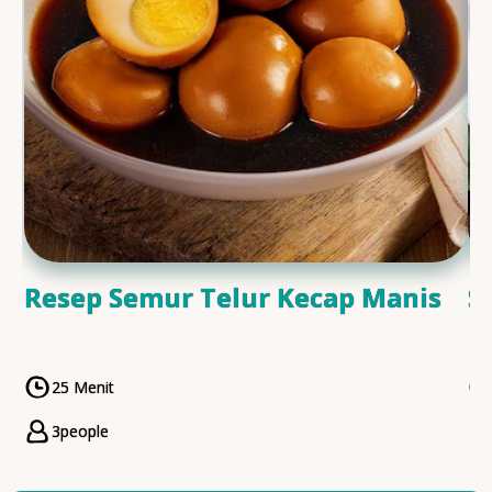
Resep Semur Telur Kecap Manis
S
25 Menit
CookingTime
3
people
Servings