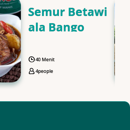
Semur Betawi
ala Bango
40 Menit
CookingTime
4
people
Servings