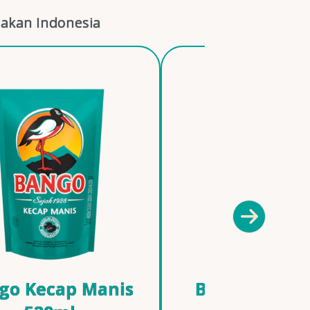
akan Indonesia
go Kecap Manis
Bango Less S