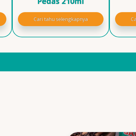
Pedas 210ml
Cari tahu selengkapnya
Ca