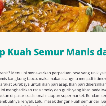
p Kuah Semur Manis dar
anis? Menu ini menawarkan perpaduan rasa yang unik yait
tumis kangkung taoco, maka makan siangmu menjadi istimew
akat Surabaya untuk ikan pari asap. Ikan pari dibersihkan
 ini menghadirkan rasa smoky dan gurih yang khas pada iwak
patkan di pasar tradisional maupun supermarket. Rendam terl
k membuatnya renyah. Lalu, masak dengan kuah semur dari