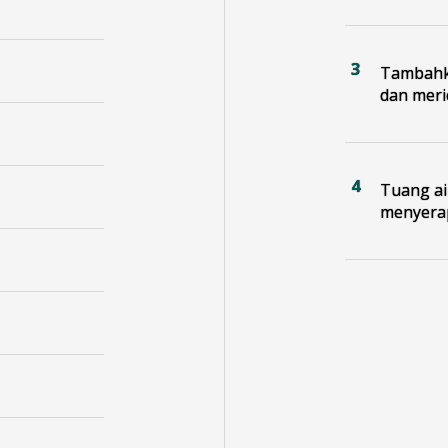
Tambahka
dan meric
Tuang ai
menyerap