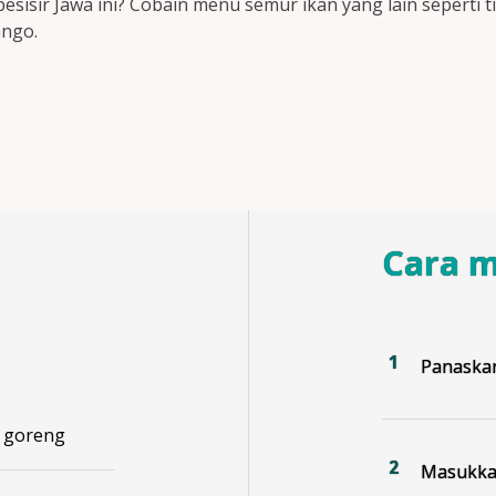
sir Jawa ini? Cobain menu semur ikan yang lain seperti t
ango.
Cara 
Panaskan
, goreng
Masukkan