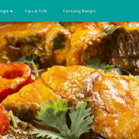
ango
Tips & Trik
Tentang Bango