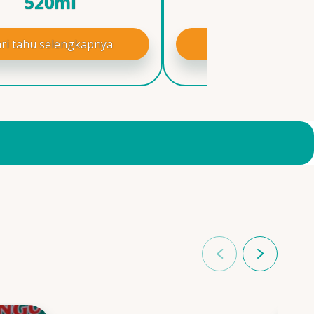
520ml
520ml
ri tahu selengkapnya
Cari tahu selengk