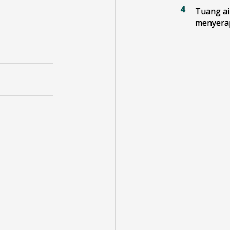
Tuang ai
menyerap