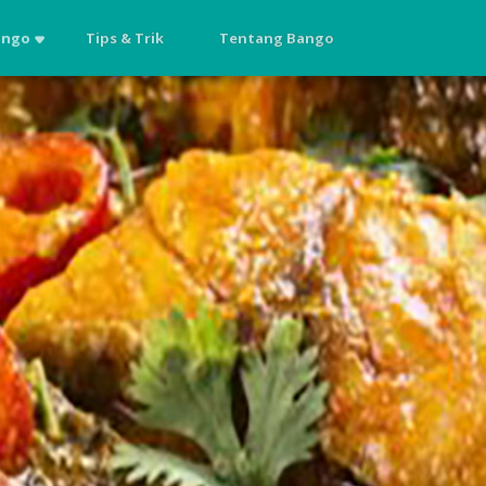
ango
Tips & Trik
Tentang Bango