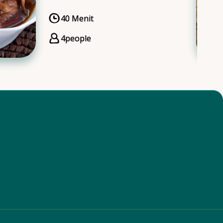
40 Menit
CookingTime
4
people
Servings