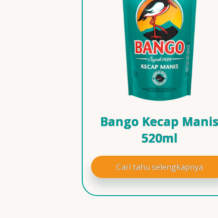
Bango Kecap Mani
520ml
Cari tahu selengkapnya