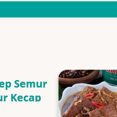
ep Semur
ur Kecap
is