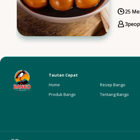
25 Me
Cooki
3
peop
Servi
Tautan Cepat
Home
Resep Bango
Produk Bango
Tentang Bango