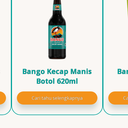
s
Bango Kecap Manis
Ba
Botol 620ml
Cari tahu selengkapnya
Ca