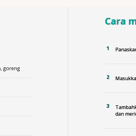
Cara 
Panaskan
n, goreng
Masukkan
Tambahka
dan meric