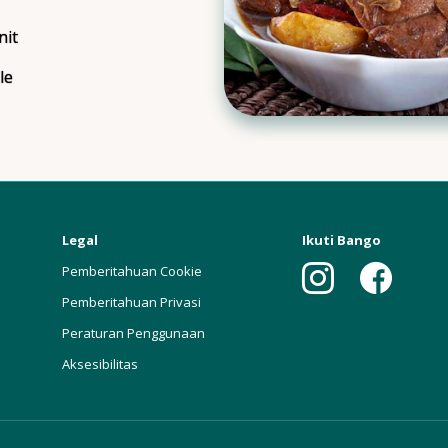
nit
ngTime
le
ngs
Legal
Ikuti Bango
Pemberitahuan Cookie
Pemberitahuan Privasi
Peraturan Penggunaan
Aksesibilitas