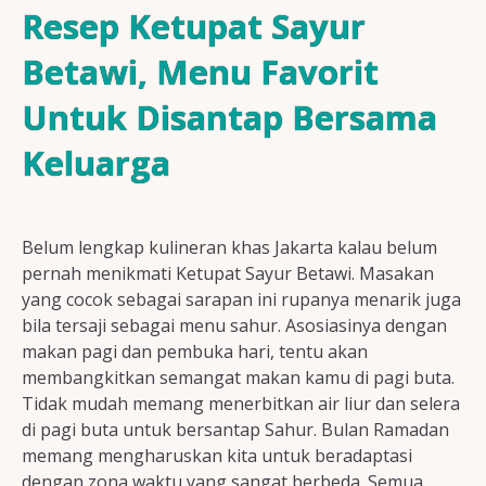
Resep Ayam
Resep Ketupat Sayur
Betawi, Menu Favorit
Untuk Disantap Bersama
Resep Ikan
Keluarga
Resep Tempe/Tahu
Belum lengkap kulineran khas Jakarta kalau belum
pernah menikmati Ketupat Sayur Betawi. Masakan
yang cocok sebagai sarapan ini rupanya menarik juga
bila tersaji sebagai menu sahur. Asosiasinya dengan
Resep Sayuran
makan pagi dan pembuka hari, tentu akan
membangkitkan semangat makan kamu di pagi buta.
Tidak mudah memang menerbitkan air liur dan selera
di pagi buta untuk bersantap Sahur. Bulan Ramadan
Semua Resep
memang mengharuskan kita untuk beradaptasi
dengan zona waktu yang sangat berbeda. Semua