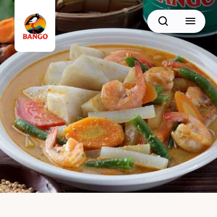
Cari
BACK
Resep Sate
Resep Semur
Resep Daging