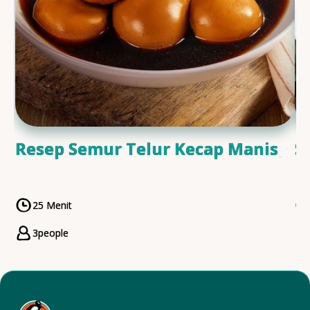
Resep Semur Telur Kecap Manis
S
25 Menit
CookingTime
3
people
Servings