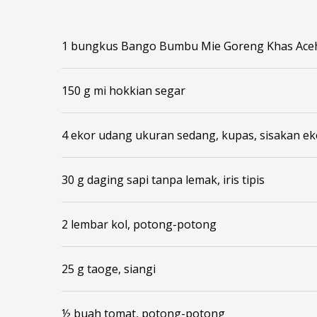
1 bungkus Bango Bumbu Mie Goreng Khas Ace
150 g mi hokkian segar
4 ekor udang ukuran sedang, kupas, sisakan e
30 g daging sapi tanpa lemak, iris tipis
2 lembar kol, potong-potong
25 g taoge, siangi
½ buah tomat, potong-potong