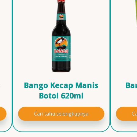
s
Bango Kecap Manis
Ba
Botol 620ml
Cari tahu selengkapnya
Ca