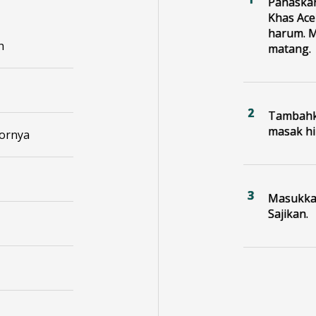
Panaska
Khas Ace
harum. M
h
matang.
Tambahka
masak h
kornya
Masukkan
Sajikan.