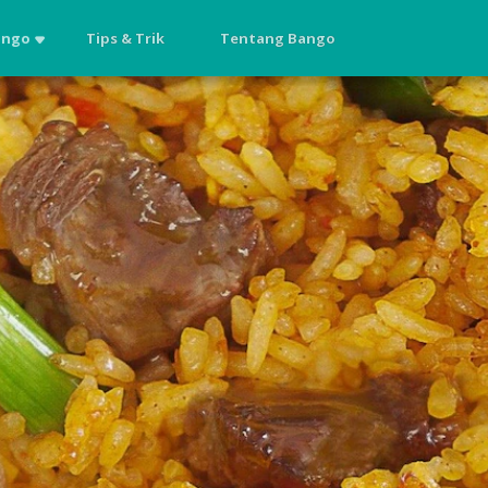
ango
Tips & Trik
Tentang Bango