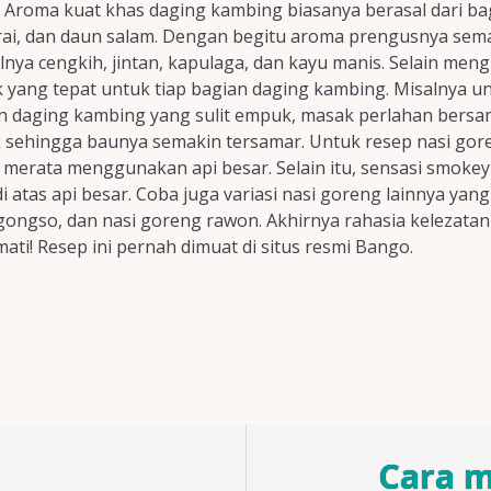
 Aroma kuat khas daging kambing biasanya berasal dari ba
serai, dan daun salam. Dengan begitu aroma prengusnya 
nya cengkih, jintan, kapulaga, dan kayu manis. Selain men
 yang tepat untuk tiap bagian daging kambing. Misalnya un
n daging kambing yang sulit empuk, masak perlahan bers
sehingga baunya semakin tersamar. Untuk resep nasi gor
erata menggunakan api besar. Selain itu, sensasi smokey k
as api besar. Coba juga variasi nasi goreng lainnya yang t
ongso, dan nasi goreng rawon. Akhirnya rahasia kelezatan k
ati! Resep ini pernah dimuat di situs resmi Bango.
Cara 