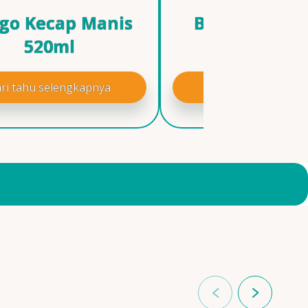
go Kecap Manis
Bango Less S
520ml
520ml
ri tahu selengkapnya
Cari tahu selengk