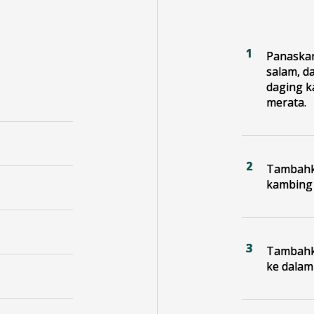
Panaskan
salam, d
daging 
merata.
Tambahka
kambing 
Tambahka
ke dalam