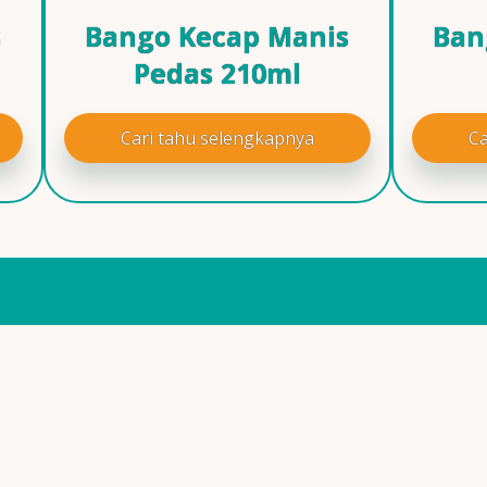
s
Bango Kecap Manis
Ban
Pedas 210ml
Cari tahu selengkapnya
Ca