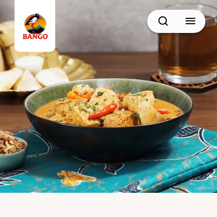
Cari
BACK
Resep Sate
Resep Semur
Resep Daging