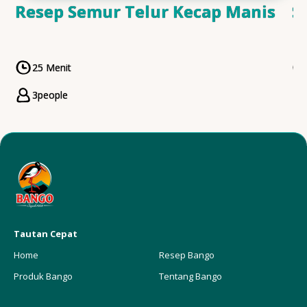
Resep Semur Telur Kecap Manis
S
25 Menit
CookingTime
3
people
Servings
Tautan Cepat
Home
Resep Bango
Produk Bango
Tentang Bango