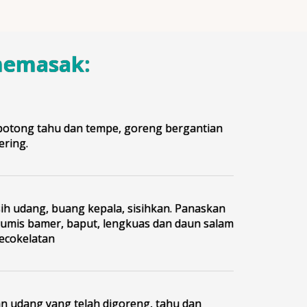
memasak:
otong tahu dan tempe, goreng bergantian
ering.
sih udang, buang kepala, sisihkan. Panaskan
tumis bamer, baput, lengkuas dan daun salam
ecokelatan
 udang yang telah digoreng, tahu dan