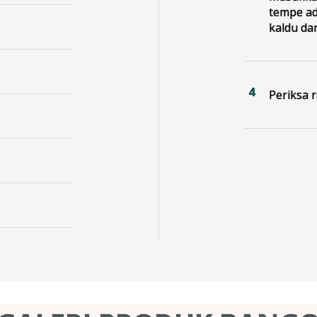
tempe ad
kaldu da
Periksa r