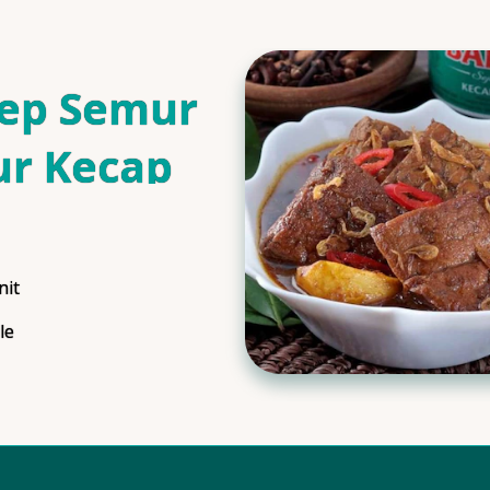
ep Semur
ur Kecap
is
nit
ngTime
le
ngs