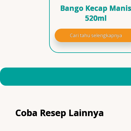
Bango Kecap Mani
520ml
Cari tahu selengkapnya
Coba Resep Lainnya