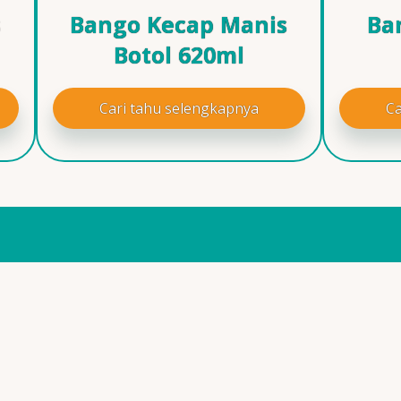
s
Bango Kecap Manis
Ba
Botol 620ml
Cari tahu selengkapnya
Ca