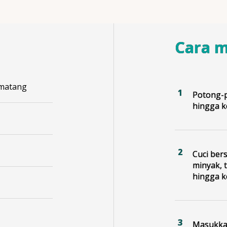
Cara 
 matang
Potong-p
hingga k
Cuci ber
minyak, 
hingga k
Masukkan