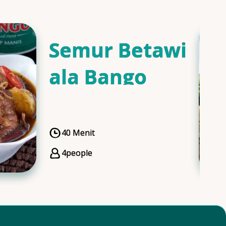
Semur Betawi
ala Bango
40 Menit
CookingTime
4
people
Servings