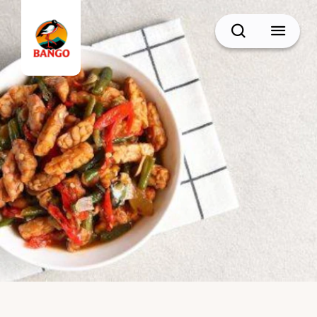
Cari
BACK
Resep Sate
Resep Semur
Resep Daging