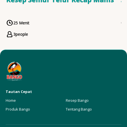
25 Menit
CookingTime
3
people
Servings
Tautan Cepat
Home
Resep Bango
Produk Bango
Tentang Bango