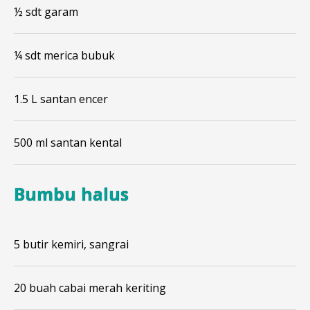
½ sdt garam
¼ sdt merica bubuk
1.5 L santan encer
500 ml santan kental
Bumbu halus
5 butir kemiri, sangrai
20 buah cabai merah keriting