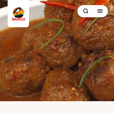
Cari
BACK
Resep Sate
Resep Semur
Resep Daging