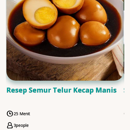
Resep Semur Telur Kecap Manis
S
25 Menit
CookingTime
3
people
Servings