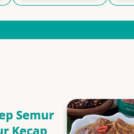
ep Semur
ur Kecap