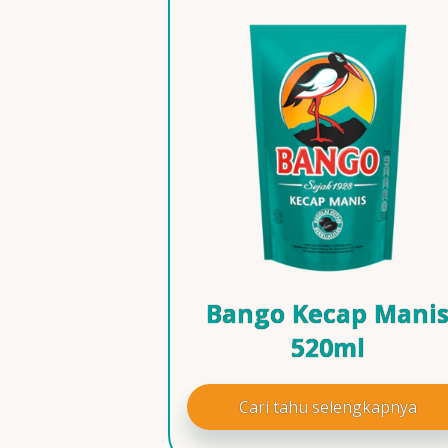
Bango Kecap Mani
520ml
Cari tahu selengkapnya