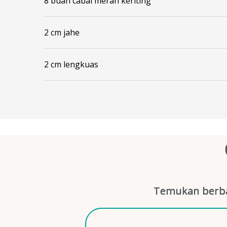
8 buah cabai merah keriting
2 cm jahe
2 cm lengkuas
Temukan berba