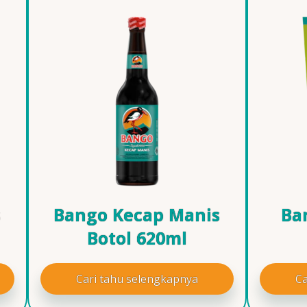
s
Bango Kecap Manis
Ba
Botol 620ml
Cari tahu selengkapnya
Ca