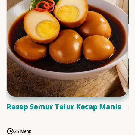
Resep Semur Telur Kecap Manis
S
25 Menit
CookingTime