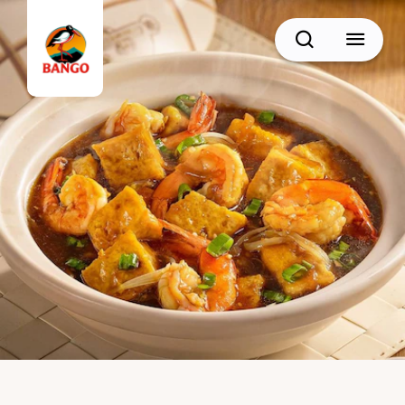
Cari
BACK
Resep Sate
Resep Semur
Resep Daging