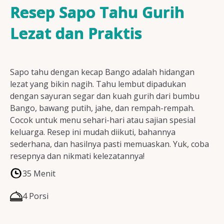
Resep Ayam
Resep Sapo Tahu Gurih
Lezat dan Praktis
Resep Ikan
Sapo tahu dengan kecap Bango adalah hidangan
lezat yang bikin nagih. Tahu lembut dipadukan
dengan sayuran segar dan kuah gurih dari bumbu
Resep Tempe/Tahu
Bango, bawang putih, jahe, dan rempah-rempah.
Cocok untuk menu sehari-hari atau sajian spesial
keluarga. Resep ini mudah diikuti, bahannya
sederhana, dan hasilnya pasti memuaskan. Yuk, coba
resepnya dan nikmati kelezatannya!
Resep Sayuran
35 Menit
4 Porsi
Semua Resep