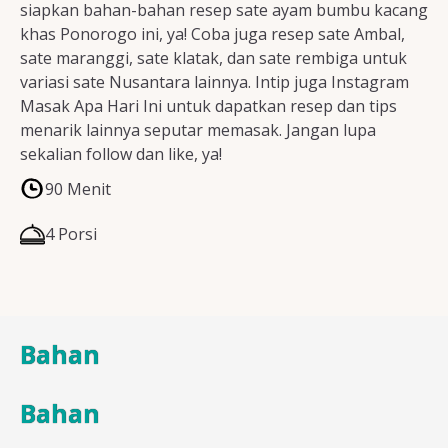
siapkan bahan-bahan resep sate ayam bumbu kacang
khas Ponorogo ini, ya! Coba juga resep sate Ambal,
sate maranggi, sate klatak, dan sate rembiga untuk
variasi sate Nusantara lainnya. Intip juga Instagram
Masak Apa Hari Ini untuk dapatkan resep dan tips
menarik lainnya seputar memasak. Jangan lupa
sekalian follow dan like, ya!
90 Menit
4 Porsi
Bahan
Bahan