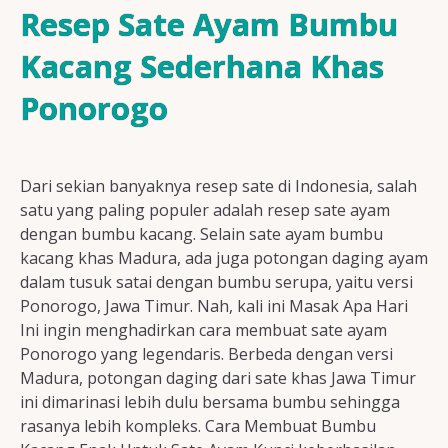
Resep Ayam
Resep Sate Ayam Bumbu
Kacang Sederhana Khas
Ponorogo
Resep Ikan
Dari sekian banyaknya resep sate di Indonesia, salah
Resep Tempe/Tahu
satu yang paling populer adalah resep sate ayam
dengan bumbu kacang. Selain sate ayam bumbu
kacang khas Madura, ada juga potongan daging ayam
dalam tusuk satai dengan bumbu serupa, yaitu versi
Ponorogo, Jawa Timur. Nah, kali ini Masak Apa Hari
Resep Sayuran
Ini ingin menghadirkan cara membuat sate ayam
Ponorogo yang legendaris. Berbeda dengan versi
Madura, potongan daging dari sate khas Jawa Timur
ini dimarinasi lebih dulu bersama bumbu sehingga
Semua Resep
rasanya lebih kompleks. Cara Membuat Bumbu