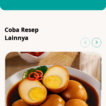
Coba Resep
Lainnya