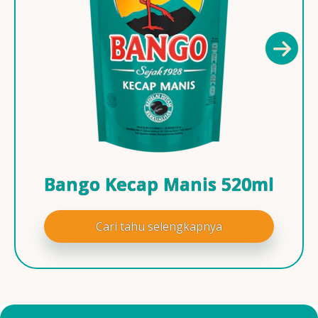
Bango Kecap Manis 520ml
Cari tahu selengkapnya