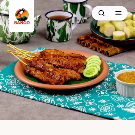
Cari
BACK
Resep Sate
Resep Semur
Resep Daging