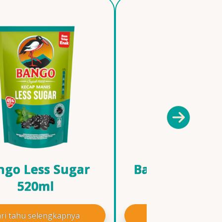
ngo Less Sugar
Bango Kecap 
520ml
Pedas 210
ri tahu selengkapnya
Cari tahu selengk