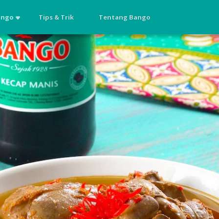
ango
Tips & Trik
Tentang Bango