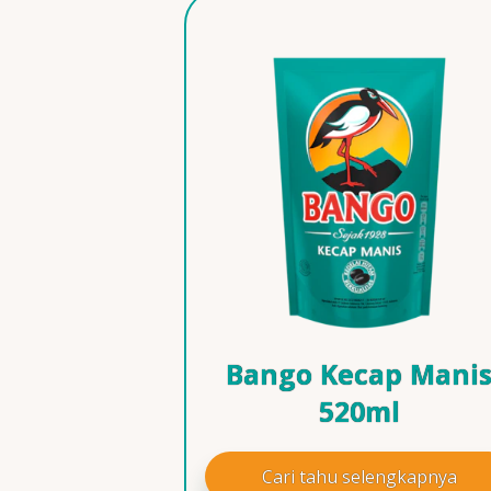
Bango Kecap Mani
520ml
Cari tahu selengkapnya