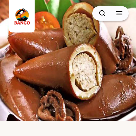
Cari
BACK
Resep Sate
Resep Semur
Resep Daging