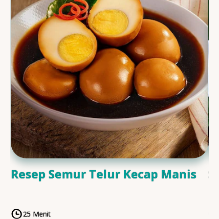
Resep Semur Telur Kecap Manis
S
25 Menit
CookingTime