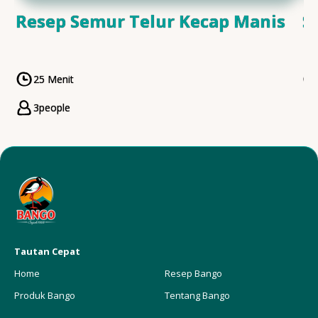
Resep Semur Telur Kecap Manis
S
25 Menit
CookingTime
3
people
Servings
Tautan Cepat
Home
Resep Bango
Produk Bango
Tentang Bango