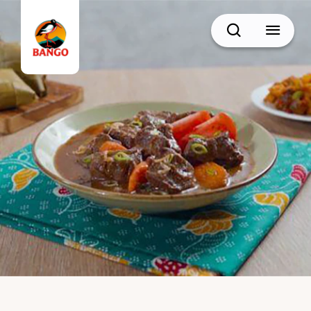
Cari
BACK
Resep Sate
Resep Semur
Resep Daging