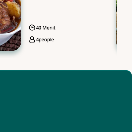
40 Menit
CookingTime
4
people
Servings