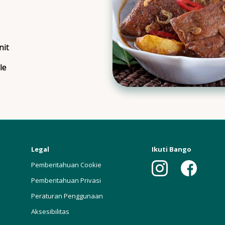
is
nit
ngTime
le
ngs
Legal
Ikuti Bango
Pemberitahuan Cookie
Pemberitahuan Privasi
Peraturan Penggunaan
Aksesibilitas