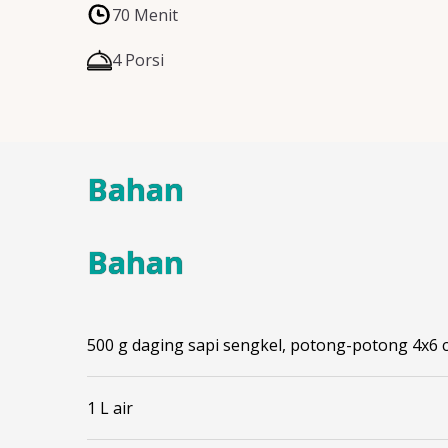
70 Menit
4 Porsi
Bahan
Bahan
500 g daging sapi sengkel, potong-potong 4x6 
1 L air