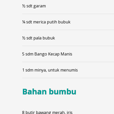
½ sdt garam
¼ sdt merica putih bubuk
½ sdt pala bubuk
5 sdm Bango Kecap Manis
1 sdm minya, untuk menumis
Bahan bumbu
8 butir bawang merah, iris