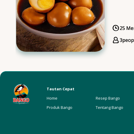
Man
25 Me
Cooki
3
peop
Servi
Tautan Cepat
Home
Resep Bango
Produk Bango
Tentang Bango