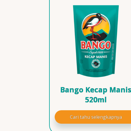
Bango Kecap Mani
520ml
Cari tahu selengkapnya