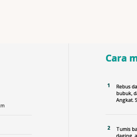
Cara 
Rebus da
bubuk, d
Angkat. S
cm
Tumis b
daging, a