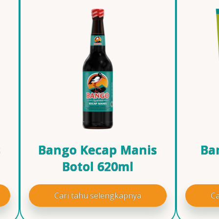
s
Bango Kecap Manis
Ba
Botol 620ml
Cari tahu selengkapnya
Ca