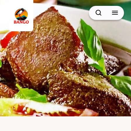
Cari
BACK
Resep Sate
Resep Semur
Resep Daging