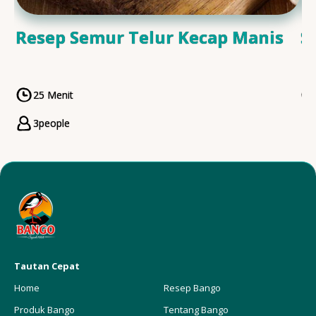
Resep Semur Telur Kecap Manis
S
25 Menit
CookingTime
3
people
Servings
Tautan Cepat
Home
Resep Bango
Produk Bango
Tentang Bango