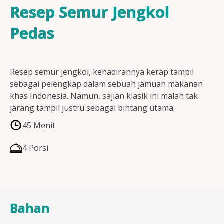
Resep Ayam
Resep Semur Jengkol
Pedas
Resep Ikan
Resep semur jengkol, kehadirannya kerap tampil
sebagai pelengkap dalam sebuah jamuan makanan
khas Indonesia. Namun, sajian klasik ini malah tak
Resep Tempe/Tahu
jarang tampil justru sebagai bintang utama.
45 Menit
4 Porsi
Resep Sayuran
Bahan
Semua Resep