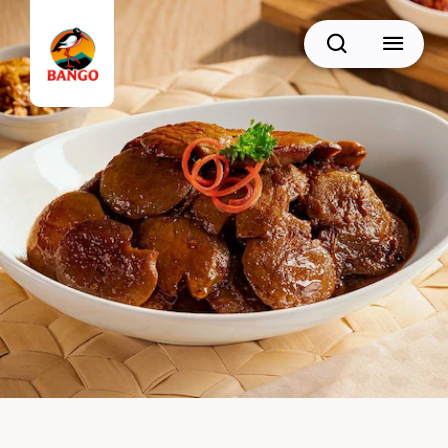
Cari
BACK
Resep Sate
Resep Semur
Resep Daging