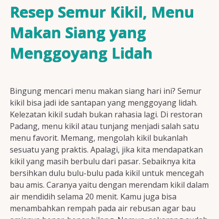
Resep Ayam
Resep Semur Kikil, Menu
Makan Siang yang
Menggoyang Lidah
Resep Ikan
Bingung mencari menu makan siang hari ini? Semur
Resep Tempe/Tahu
kikil bisa jadi ide santapan yang menggoyang lidah.
Kelezatan kikil sudah bukan rahasia lagi. Di restoran
Padang, menu kikil atau tunjang menjadi salah satu
menu favorit. Memang, mengolah kikil bukanlah
sesuatu yang praktis. Apalagi, jika kita mendapatkan
Resep Sayuran
kikil yang masih berbulu dari pasar. Sebaiknya kita
bersihkan dulu bulu-bulu pada kikil untuk mencegah
bau amis. Caranya yaitu dengan merendam kikil dalam
air mendidih selama 20 menit. Kamu juga bisa
Semua Resep
menambahkan rempah pada air rebusan agar bau