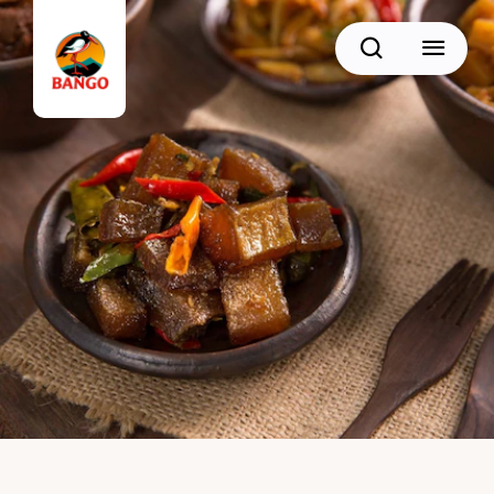
Cari
BACK
Resep Sate
Resep Semur
Resep Daging