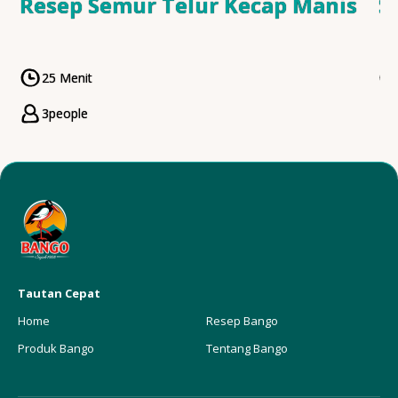
Resep Semur Telur Kecap Manis
S
25 Menit
CookingTime
3
people
Servings
Tautan Cepat
Home
Resep Bango
Produk Bango
Tentang Bango