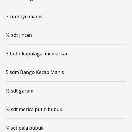
3 cm kayu manis
⅛ sdt jintan
3 butir kapulaga, memarkan
5 sdm Bango Kecap Manis
½ sdt garam
½ sdt merica putih bubuk
¾ sdt pala bubuk