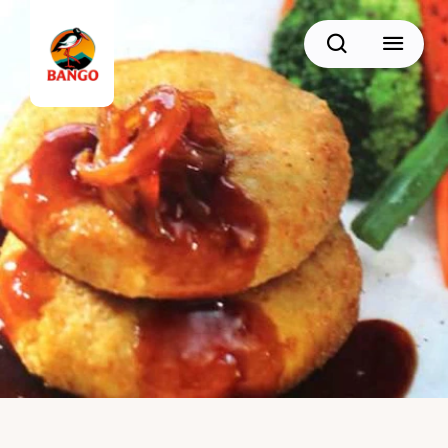
Cari
BACK
Resep Sate
Resep Semur
Resep Daging