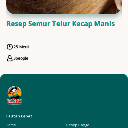
Resep Semur Telur Kecap Manis
S
25 Menit
CookingTime
3
people
Servings
Tautan Cepat
Home
Resep Bango