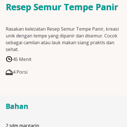
Resep Ayam
Resep Semur Tempe Panir
Rasakan kelezatan Resep Semur Tempe Panir, kreasi
Resep Ikan
unik dengan tempe yang dipanir dan disemur. Cocok
sebagai camilan atau lauk makan siang praktis dan
sehat.
45 Menit
Resep Tempe/Tahu
4 Porsi
Resep Sayuran
Bahan
Semua Resep
2 sdm margarin